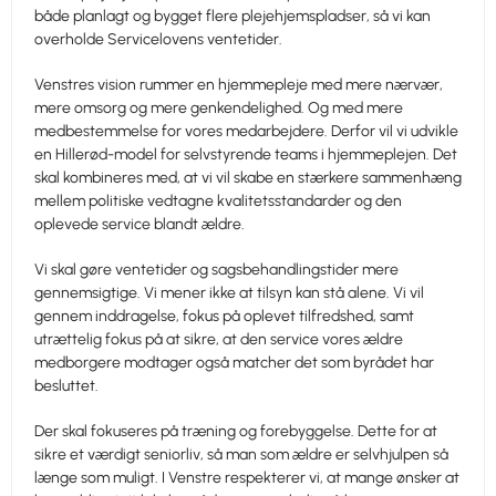
både planlagt og bygget flere plejehjemspladser, så vi kan
overholde Servicelovens ventetider.
Venstres vision rummer en hjemmepleje med mere nærvær,
mere omsorg og mere genkendelighed. Og med mere
medbestemmelse for vores medarbejdere. Derfor vil vi udvikle
en Hillerød-model for selvstyrende teams i hjemmeplejen. Det
skal kombineres med, at vi vil skabe en stærkere sammenhæng
mellem politiske vedtagne kvalitetsstandarder og den
oplevede service blandt ældre.
Vi skal gøre ventetider og sagsbehandlingstider mere
gennemsigtige. Vi mener ikke at tilsyn kan stå alene. Vi vil
gennem inddragelse, fokus på oplevet tilfredshed, samt
utrættelig fokus på at sikre, at den service vores ældre
medborgere modtager også matcher det som byrådet har
besluttet.
Der skal fokuseres på træning og forebyggelse. Dette for at
sikre et værdigt seniorliv, så man som ældre er selvhjulpen så
længe som muligt. I Venstre respekterer vi, at mange ønsker at