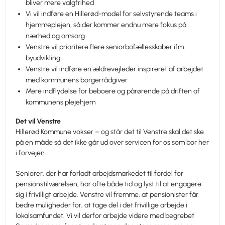
bliver mere valgfrihed
Vi vil indføre en Hillerød-model for selvstyrende teams i
hjemmeplejen, så der kommer endnu mere fokus på
nærhed og omsorg
Venstre vil prioritere flere seniorbofællesskaber ifm.
byudvikling
Venstre vil indføre en ældrevejleder inspireret af arbejdet
med kommunens borgerrådgiver
Mere indflydelse for beboere og pårørende på driften af
kommunens plejehjem
Det vil Venstre
Hillerød Kommune vokser – og står det til Venstre skal det ske
på en måde så det ikke går ud over servicen for os som bor her
i forvejen.
Seniorer, der har forladt arbejdsmarkedet til fordel for
pensionstilværelsen, har ofte både tid og lyst til at engagere
sig i frivilligt arbejde. Venstre vil fremme, at pensionister får
bedre muligheder for, at tage del i det frivillige arbejde i
lokalsamfundet. Vi vil derfor arbejde videre med begrebet