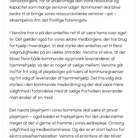
Seniorborgere, for at understrege den store ressource og
kapacitet som mange seniorer udgør. Kommunen skal blive
bedre til at bringe vores ressourcestærke seniorer i spil –
eksempelvis ifm. det frivillige foreningsliv.
I Venstre tror vi på den enkeltes ret til at være herre over eget
liv. Det gælder også for vores ældre medborgere, der har brug
for hjælp i hverdagen. Vi skal styrke den enkeltes ret til flere
valgmuligheder på en række områder. Venstre vil sikre, at der
bliver flere både kommunale og private leverandører af
hjemmehjælp, så der er noget at vælge mellem. Venstre går
ind for frit valg af plejeboliger på tværs af kommunegrænser
og frit valg af leverandør af hjemmehjælp. Det frie valg skal
styrkes i den kommunale madordning og der skal være mere
valgfrihed i forbindelse med at vælge fra hvilken leverandør
man ønsker af sin mad.
Det næste plejehjem i vores kommune skal være et privat
plejehjem – også kaldet et friplejehjem. For det understøtter
meget af det vi gerne vil fremme i vores ældrepleje: Omsorg,
valgfrihed og medbestemmelse. Og der er et stort behov for
ekstra plejehjemspladser. Venstre vil prioritere at der bliver